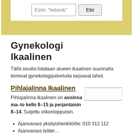
Etsi
Gynekologi
Ikaalinen
Tällä sivulla listataan alueen ikaalinen suunnalla
toimivat gynekologipalveluita tarjoavat tahot.
Pihlajalinna Ikaalinen
Pihlajalinna Ikaalinen on
avoinna
ma–to kello 8–15 ja perjantaisin
8–14
. Suljettu viikonloppuisin.
Ajanvaraus yksityishenkilöille: 010 312 112
Ajanvaraus työter…