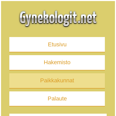
Etusivu
Hakemisto
Paikkakunnat
Palaute